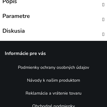
Popis
Parametre
Diskusia
Z
á
Informácie pre vás
p
ä
Podmienky ochrany osobných údajov
t
i
e
Návody k našim produktom
Reklamácia a vrátenie tovaru
Obchodné podmienky