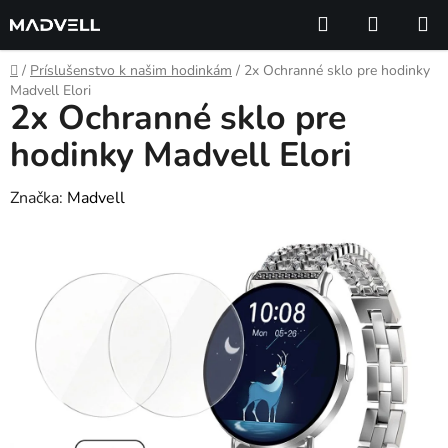
Prejsť
Hľadať
NÁKUP
na
KOŠÍK
obsah
Domov
/
Príslušenstvo k našim hodinkám
/
2x Ochranné sklo pre hodinky
Madvell Elori
2x Ochranné sklo pre
hodinky Madvell Elori
Značka:
Madvell