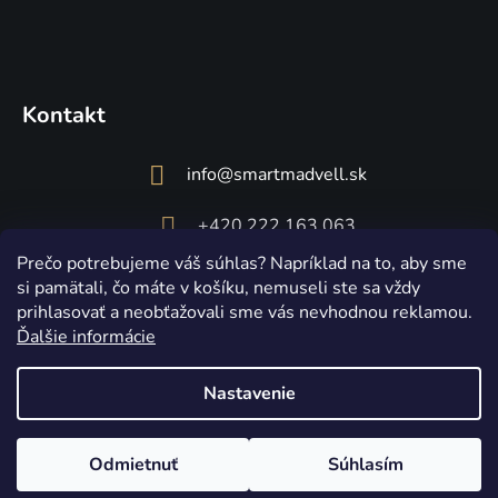
Kontakt
info
@
smartmadvell.sk
+420 222 163 063
Prečo potrebujeme váš súhlas? Napríklad na to, aby sme
si pamätali, čo máte v košíku, nemuseli ste sa vždy
prihlasovať a neobťažovali sme vás nevhodnou reklamou.
Ďalšie informácie
Nastavenie
Vytvoril Shoptet
Copyright 2026
Smart Madvell
. Všetky práva vyhradené.
Upraviť
Odmietnuť
Súhlasím
nastavenie cookies
☀️ Posledná šanca! Akcia LETO končí dnes o polnoci. 🔥