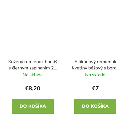
Kožený remienok hnedý
Silikónový remienok
s čiernym zapínaním 22
Kvetiny béžový s bordó
mm
22mm
Na sklade
Na sklade
€8,20
€7
DO KOŠÍKA
DO KOŠÍKA