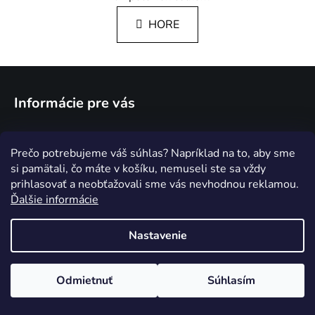
v
l
HORE
á
d
a
Z
c
á
i
Informácie pre vás
e
p
p
ä
r
Podmienky ochrany osobných údajov
t
Prečo potrebujeme váš súhlas? Napríklad na to, aby sme
v
i
si pamätali, čo máte v košíku, nemuseli ste sa vždy
k
e
Návody k našim produktom
prihlasovať a neobťažovali sme vás nevhodnou reklamou.
y
Ďalšie informácie
v
ý
Reklamácia a vrátenie tovaru
p
Nastavenie
i
Obchodné podmienky
s
u
Odmietnuť
Súhlasím
O nás a naše záruky
☀️ Posledná šanca! Akcia LETO končí dnes o polnoci. 🔥