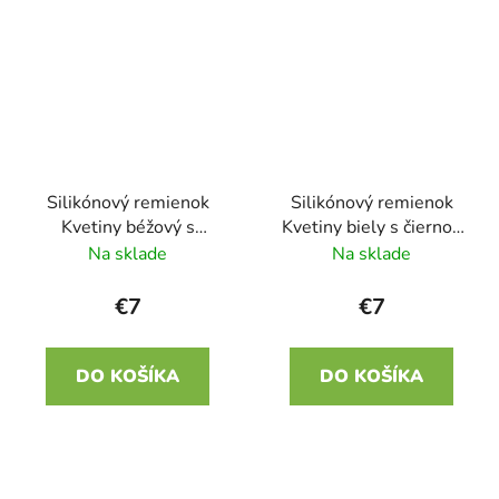
Silikónový remienok
Silikónový remienok
Kvetiny béžový s
Kvetiny biely s čiernou
ružovou 22mm
22mm
Na sklade
Na sklade
€7
€7
DO KOŠÍKA
DO KOŠÍKA