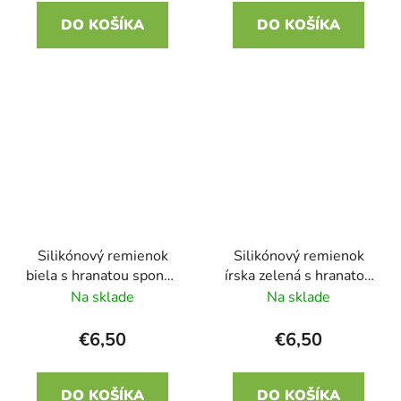
DO KOŠÍKA
DO KOŠÍKA
Silikónový remienok
Silikónový remienok
biela s hranatou sponou
írska zelená s hranatou
22mm
sponou 22mm
Na sklade
Na sklade
€6,50
€6,50
DO KOŠÍKA
DO KOŠÍKA