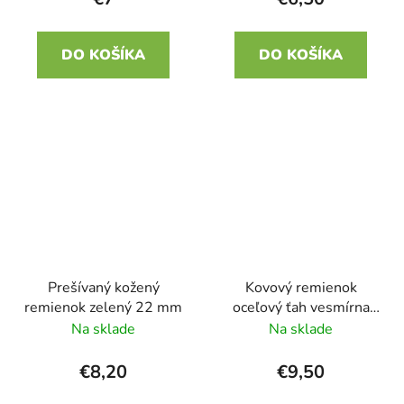
DO KOŠÍKA
DO KOŠÍKA
Prešívaný kožený
Kovový remienok
remienok zelený 22 mm
oceľový ťah vesmírna
sivá s oranžovým
Na sklade
Na sklade
pruhom 22 mm
€8,20
€9,50