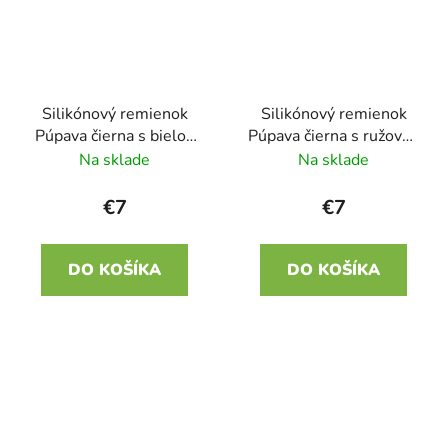
Silikónový remienok
Silikónový remienok
Púpava čierna s bielou
Púpava čierna s ružovou
22mm
22mm
Na sklade
Na sklade
€7
€7
DO KOŠÍKA
DO KOŠÍKA