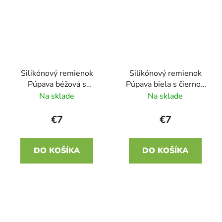
Silikónový remienok
Silikónový remienok
Púpava béžová s
Púpava biela s čiernou
ružovou 22mm
22mm
Na sklade
Na sklade
€7
€7
DO KOŠÍKA
DO KOŠÍKA