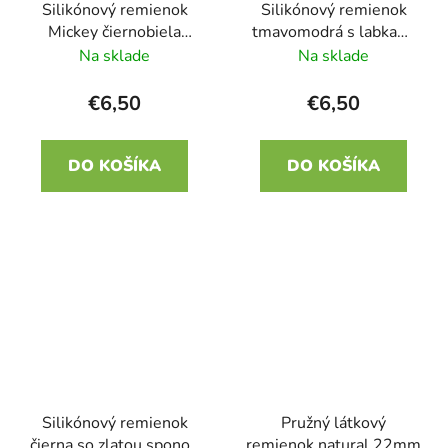
Silikónový remienok
Silikónový remienok
Mickey čiernobiela
tmavomodrá s labkami
22mm
22mm
Na sklade
Na sklade
€6,50
€6,50
DO KOŠÍKA
DO KOŠÍKA
Silikónový remienok
Pružný látkový
čierna so zlatou sponou
remienok natural 22mm