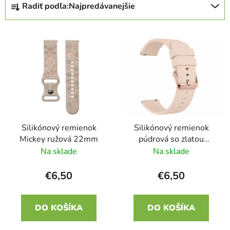
Radiť podľa:
Najpredávanejšie
a
d
V
e
ý
n
p
i
i
e
s
p
p
r
r
o
Silikónový remienok
Silikónový remienok
o
d
Mickey ružová 22mm
púdrová so zlatou
d
u
sponou 22 mm
Na sklade
Na sklade
u
k
k
t
€6,50
€6,50
t
o
o
v
DO KOŠÍKA
DO KOŠÍKA
v