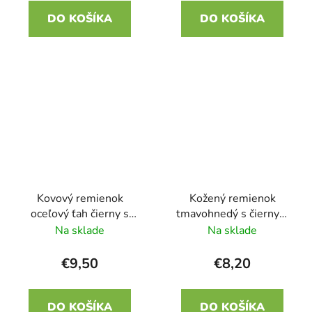
DO KOŠÍKA
DO KOŠÍKA
Kovový remienok
Kožený remienok
oceľový ťah čierny s
tmavohnedý s čiernym
oranžovým pruhom 22
zapínaním 22 mm
Na sklade
Na sklade
mm
€9,50
€8,20
DO KOŠÍKA
DO KOŠÍKA