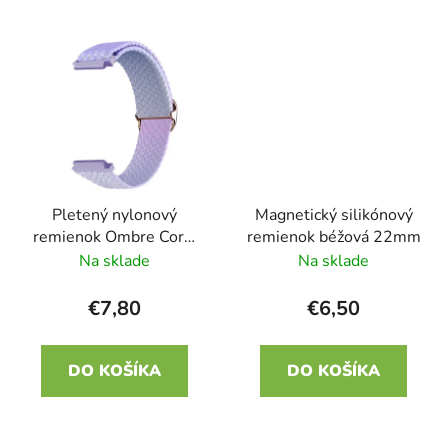
Pletený nylonový
Magnetický silikónový
remienok Ombre Coral
remienok béžová 22mm
22mm
Na sklade
Na sklade
€7,80
€6,50
DO KOŠÍKA
DO KOŠÍKA