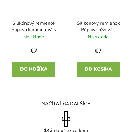
Silikónový remienok
Silikónový remienok
Púpava karamelová s
Púpava béžová s
čiernou 22mm
orieškovou 22mm
Na sklade
Na sklade
€7
€7
DO KOŠÍKA
DO KOŠÍKA
NAČÍTAŤ 64 ĎALŠÍCH
1
3
O
142
položiek celkom