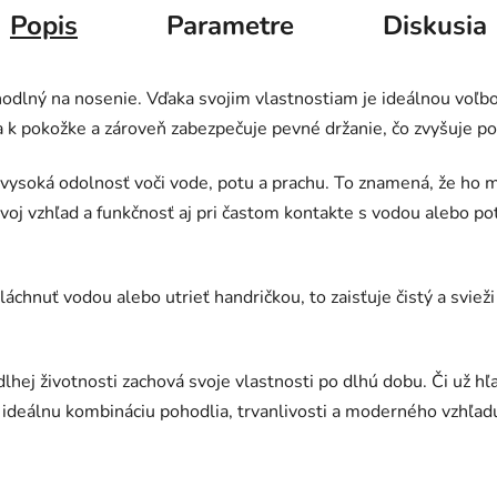
Popis
Parametre
Diskusia
ohodlný na nosenie. Vďaka svojim vlastnostiam je ideálnou voľ
ha k pokožke a zároveň zabezpečuje pevné držanie, čo zvyšuje p
vysoká odolnosť voči vode, potu a prachu. To znamená, že ho m
oj vzhľad a funkčnosť aj pri častom kontakte s vodou alebo po
áchnuť vodou alebo utrieť handričkou, to zaisťuje čistý a svie
dlhej životnosti zachová svoje vlastnosti po dlhú dobu. Či už h
 ideálnu kombináciu pohodlia, trvanlivosti a moderného vzhľad