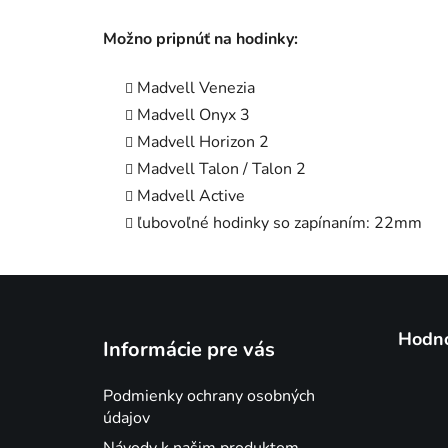
Možno pripnúť na hodinky:
Madvell Venezia
Madvell Onyx 3
Madvell Horizon 2
Madvell Talon / Talon 2
Madvell Active
ľubovoľné hodinky so zapínaním: 22mm
Z
á
Hodno
Informácie pre vás
p
ä
Podmienky ochrany osobných
t
údajov
i