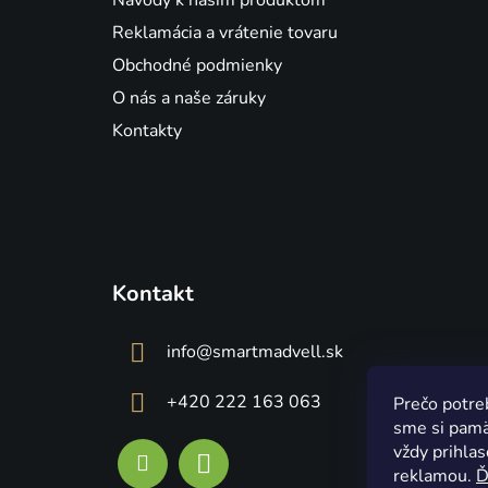
Návody k našim produktom
e
Reklamácia a vrátenie tovaru
Obchodné podmienky
O nás a naše záruky
Kontakty
Kontakt
info
@
smartmadvell.sk
+420 222 163 063
Prečo potre
sme si pamät
vždy prihla
reklamou.
Ď