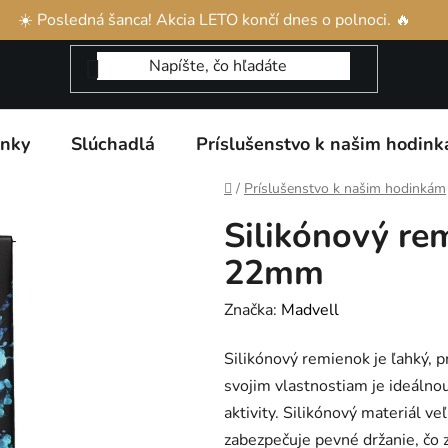
našim produktom
Reklamácia a vrátenie tovaru
Obchodné p
☀️ Posledná šanca! Akcia LETO končí dnes o polnoci. 🔥
inky
Slúchadlá
Príslušenstvo k našim hodin
Domov
/
Príslušenstvo k našim hodinkám
Silikónový re
22mm
Značka:
Madvell
Silikónový remienok je ľahký, 
svojim vlastnostiam je ideáln
aktivity. Silikónový materiál v
zabezpečuje pevné držanie, čo 