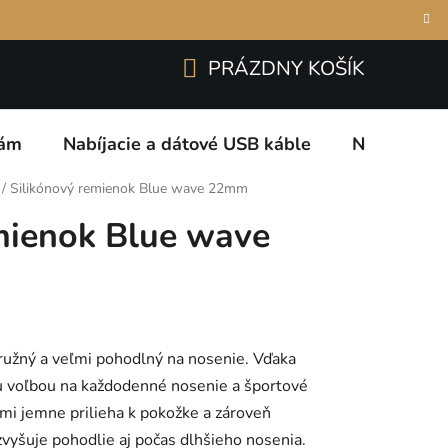
Prihlásenie
Registrácia
odmienky
O nás a naše záruky
Kontakty
PRÁZDNY KOŠÍK
NÁKUPNÝ
KOŠÍK
kám
Nabíjacie a dátové USB káble
Nabíjacie 
/
Silikónový remienok Blue wave 22mm
mienok Blue wave
pružný a veľmi pohodlný na nosenie. Vďaka
ou voľbou na každodenné nosenie a športové
eľmi jemne prilieha k pokožke a zároveň
zvyšuje pohodlie aj počas dlhšieho nosenia.