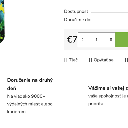
Dostupnosť
€7
Jednotková cena:
Tlač
Opýtať sa
Doručenie na druhý
Vážime si vašej 
deň
vaša spokojnosť je
Na viac ako 9000+
priorita
výdajných miest alebo
kurierom