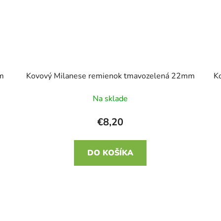
ým
Kovový Milanese remienok tmavozelená 22mm
K
Na sklade
€8,20
DO KOŠÍKA