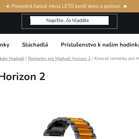
našim produktom
Reklamácia a vrátenie tovaru
Obchodné p
☀️ Posledná šanca! Akcia LETO končí dnes o polnoci. 🔥
inky
Slúchadlá
Príslušenstvo k našim hodin
nkám Madvell
/
Remienky pre Madvell Horizon 2
/
Kovové remienky pre H
Horizon 2