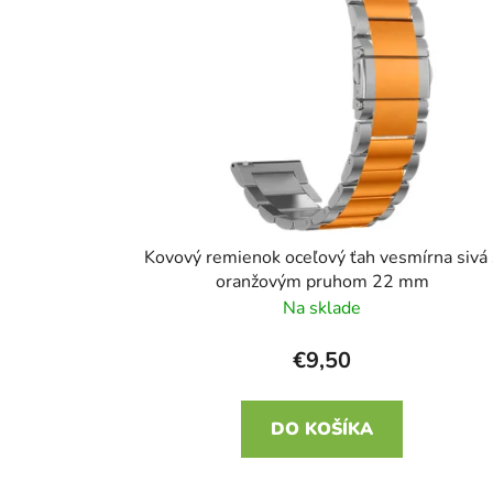
i
s
p
r
o
d
u
k
t
Kovový remienok oceľový ťah vesmírna sivá 
o
oranžovým pruhom 22 mm
v
Na sklade
€9,50
DO KOŠÍKA