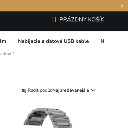
Prihlásenie
Registrácia
odmienky
O nás a naše záruky
Kontakty
PRÁZDNY KOŠÍK
NÁKUPNÝ
KOŠÍK
kám
Nabíjacie a dátové USB káble
Nabíjacie 
orizon 2
R
Radiť podľa:
Najpredávanejšie
a
d
e
n
i