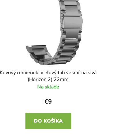
e
p
r
o
d
u
k
t
o
Kovový remienok oceľový ťah vesmírna sivá
v
(Horizon 2) 22mm
Na sklade
€9
DO KOŠÍKA