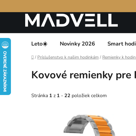
Prejsť
Podmienky ochrany osobných údajov
Návody k 
na
obsah
Leto☀️
Novinky 2026
Smart hod
Domov
/
Príslušenstvo k našim hodinkám
/
Remienky k hodi
Kovové remienky pre 
Stránka
1
z
1
-
22
položiek celkom
V
ý
p