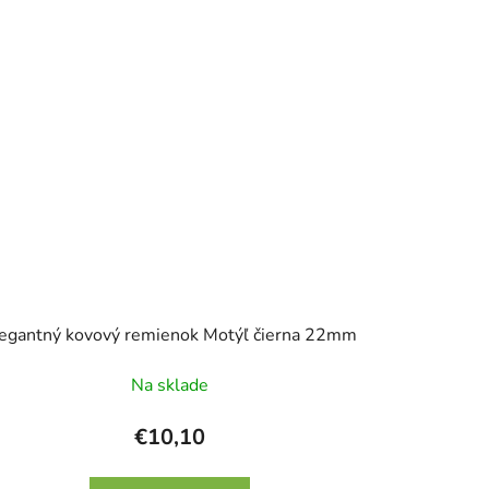
egantný kovový remienok Motýľ čierna 22mm
Na sklade
€10,10