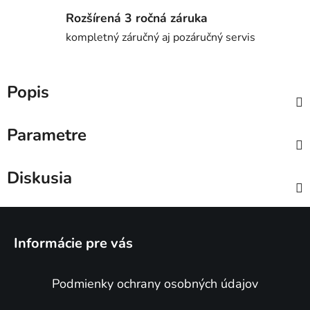
Rozšírená 3 ročná záruka
kompletný záručný aj pozáručný servis
Popis
Parametre
Diskusia
Z
á
Informácie pre vás
p
ä
Podmienky ochrany osobných údajov
t
i