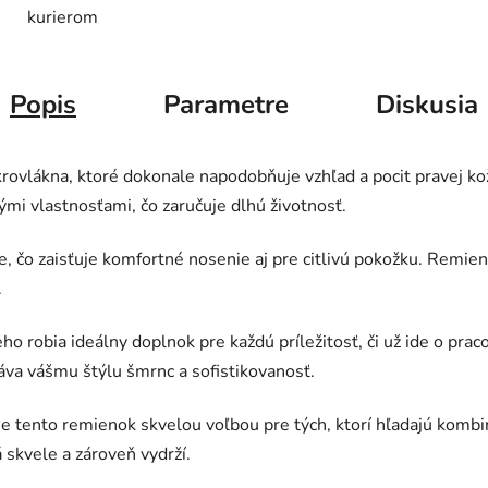
kurierom
Popis
Parametre
Diskusia
rovlákna, ktoré dokonale napodobňuje vzhľad a pocit pravej ko
ými vlastnosťami, čo zaručuje dlhú životnosť.
čo zaisťuje komfortné nosenie aj pre citlivú pokožku. Remienok 
.
eho robia ideálny doplnok pre každú príležitosť, či už ide o pr
áva vášmu štýlu šmrnc a sofistikovanosť.
 tento remienok skvelou voľbou pre tých, ktorí hľadajú kombiná
skvele a zároveň vydrží.