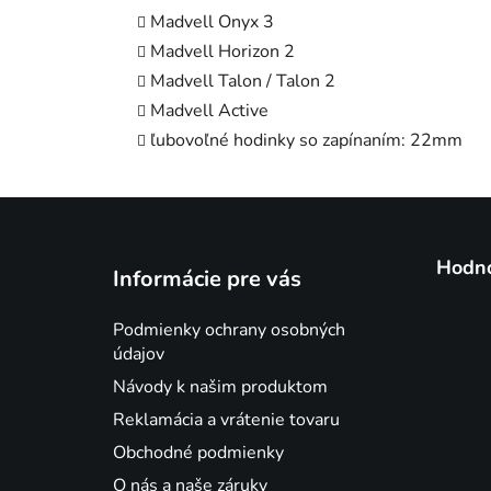
Madvell Onyx 3
Madvell Horizon 2
Madvell Talon / Talon 2
Madvell Active
ľubovoľné hodinky so zapínaním: 22mm
Z
á
Hodno
Informácie pre vás
p
ä
Podmienky ochrany osobných
t
údajov
i
Návody k našim produktom
e
Reklamácia a vrátenie tovaru
Obchodné podmienky
O nás a naše záruky