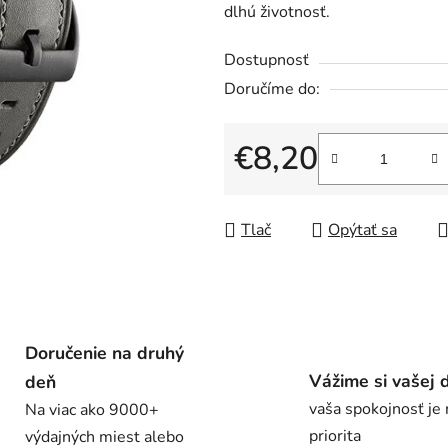
dlhú životnosť.
Dostupnosť
€8,20
Jednotková cena:
Tlač
Opýtať sa
Doručenie na druhý
Vážime si vašej 
deň
vaša spokojnosť je
Na viac ako 9000+
priorita
výdajných miest alebo