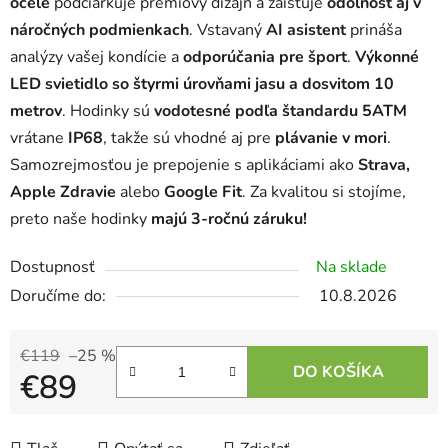
ocele
podčiarkuje prémiový dizajn a zaisťuje
odolnosť aj v
náročných podmienkach
. Vstavaný
AI asistent
prináša
analýzy vašej kondície a
odporúčania pre šport
.
Výkonné
LED svietidlo so štyrmi úrovňami jasu a dosvitom 10
metrov
. Hodinky sú
vodotesné podľa štandardu 5ATM
vrátane
IP68
, takže sú vhodné aj pre
plávanie v mori
.
Samozrejmosťou je prepojenie s aplikáciami ako
Strava,
Apple Zdravie
alebo
Google Fit
. Za kvalitou si stojíme,
preto naše hodinky
majú 3-ročnú záruku!
Dostupnosť
Na sklade
10.8.2026
€119
–25 %
DO KOŠÍKA
€89
Jednotková cena: