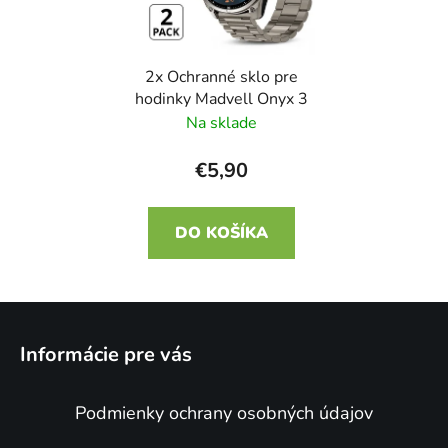
2x Ochranné sklo pre
hodinky Madvell Onyx 3
Na sklade
€5,90
DO KOŠÍKA
Z
á
Informácie pre vás
p
ä
Podmienky ochrany osobných údajov
t
i