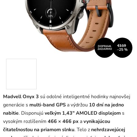
€119
DOPRAVA
ZADARMO
–25 %
Madvell Onyx 3
sú odolné inteligentné hodinky najnovšej
generácie s
multi-band GPS
a výdržou
10 dní na jedno
nabitie
. Disponujú
veľkým 1,43" AMOLED displejom
s
vysokým rozlíšením
466 × 466 px
a
vynikajúcou
čitateľnosťou na priamom slnku
. Telo z
nehrdzavejúcej