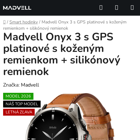
Prejsť
Hľadať
NÁKUP
na
KOŠÍK
obsah
Domov
/
Smart hodinky
/
Madvell Onyx 3 s GPS platinové s koženým
remienkom + silikónový remienok
Madvell Onyx 3 s GPS
platinové s koženým
remienkom + silikónový
remienok
Značka:
Madvell
MODEL 2026
NÁŠ TOP MODEL
LETNÁ ZĽAVA