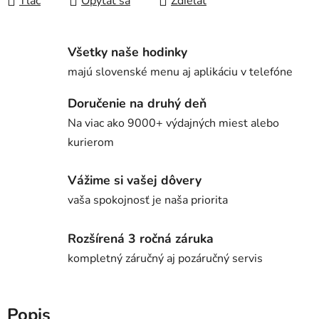
Tlač
Opýtať sa
Zdieľať
Všetky naše hodinky
majú slovenské menu aj aplikáciu v telefóne
Doručenie na druhý deň
Na viac ako 9000+ výdajných miest alebo
kurierom
Vážime si vašej dôvery
vaša spokojnosť je naša priorita
Rozšírená 3 ročná záruka
kompletný záručný aj pozáručný servis
Popis