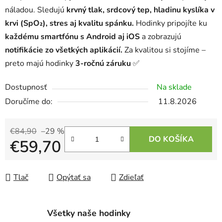
náladou. Sledujú
krvný tlak, srdcový tep, hladinu kyslíka v
krvi (SpO₂), stres aj kvalitu spánku.
Hodinky pripojíte ku
každému smartfónu s Android aj iOS
a zobrazujú
notifikácie zo všetkých aplikácií.
Za kvalitou si stojíme –
preto majú hodinky
3-ročnú záruku
✅
Dostupnosť
Na sklade
11.8.2026
€84,90
–29 %
DO KOŠÍKA
€59,70
Jednotková cena:
Tlač
Opýtať sa
Zdieľať
Všetky naše hodinky