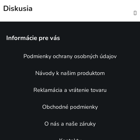
Diskusia
Z
á
Informácie pre vás
p
ä
Podmienky ochrany osobných údajov
t
i
e
Návody k našim produktom
Reklamácia a vrátenie tovaru
Obchodné podmienky
O nás a naše záruky