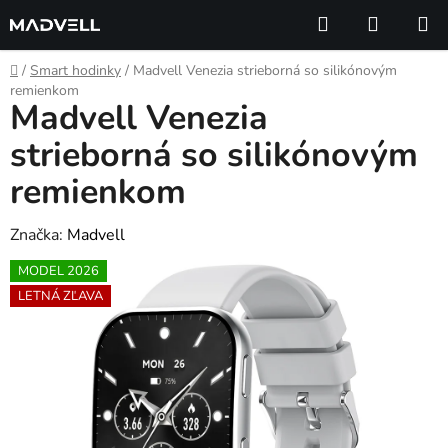
Prejsť
Hľadať
NÁKUP
na
KOŠÍK
obsah
Domov
/
Smart hodinky
/
Madvell Venezia strieborná so silikónovým
remienkom
Madvell Venezia
strieborná so silikónovým
remienkom
Značka:
Madvell
MODEL 2026
LETNÁ ZĽAVA