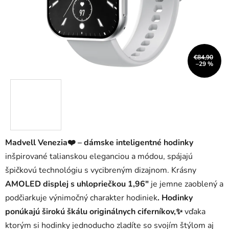
€84,90
–29 %
Madvell Venezia❤️ – dámske inteligentné hodinky
inšpirované talianskou eleganciou a módou, spájajú
špičkovú technológiu s vycibreným dizajnom. Krásny
AMOLED displej s uhlopriečkou 1,96"
je jemne zaoblený a
podčiarkuje výnimočný charakter hodiniek
. Hodinky
ponúkajú širokú škálu originálnych ciferníkov,✨
vďaka
ktorým si hodinky jednoducho zladíte so svojím štýlom aj