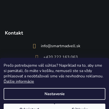
Kontakt
info
@
smartmadvell.sk
+420 222 163 063
Prečo potrebujeme váš súhlas? Napríklad na to, aby sme
si pamätali, čo máte v košíku, nemuseli ste sa vždy
prihlasovať a neobťažovali sme vás nevhodnou reklamou.
Ďalšie informácie
Nastavenie
Vytvoril Shoptet
Copyright 2026
Smart Madvell
. Všetky práva vyhradené.
Upraviť