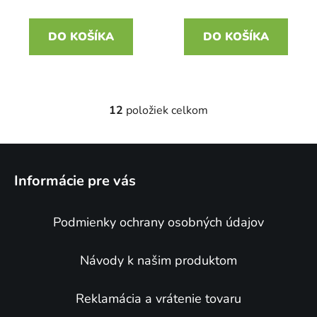
DO KOŠÍKA
DO KOŠÍKA
12
položiek celkom
O
v
l
Z
á
á
d
Informácie pre vás
p
a
ä
c
Podmienky ochrany osobných údajov
t
i
e
i
p
e
Návody k našim produktom
r
v
Reklamácia a vrátenie tovaru
k