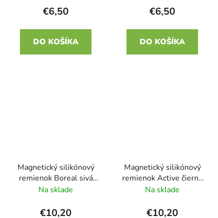
€6,50
€6,50
DO KOŠÍKA
DO KOŠÍKA
Magnetický silikónový
Magnetický silikónový
remienok Boreal sivá
remienok Active čierna
Jelša 20mm
so žltou 20mm
Na sklade
Na sklade
€10,20
€10,20