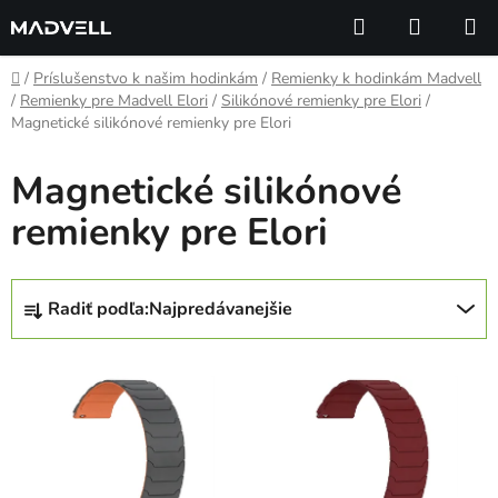
Prejsť
Hľadať
NÁKUP
na
KOŠÍK
obsah
Domov
/
Príslušenstvo k našim hodinkám
/
Remienky k hodinkám Madvell
/
Remienky pre Madvell Elori
/
Silikónové remienky pre Elori
/
Magnetické silikónové remienky pre Elori
Magnetické silikónové
remienky pre Elori
R
Radiť podľa:
Najpredávanejšie
a
d
V
e
ý
n
p
i
i
e
s
p