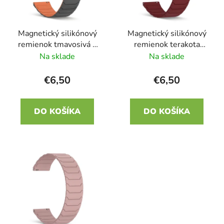
p
r
r
o
Magnetický silikónový
Magnetický silikónový
o
d
remienok tmavosivá s
remienok terakota
d
u
oranžovou 20mm
20mm
Na sklade
Na sklade
u
k
k
t
€6,50
€6,50
t
o
o
v
DO KOŠÍKA
DO KOŠÍKA
v