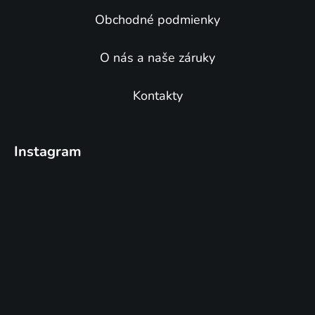
y
v
Obchodné podmienky
ý
p
O nás a naše záruky
i
s
u
Kontakty
Instagram