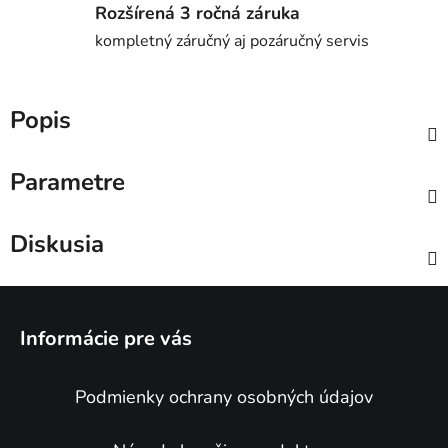
Rozšírená 3 ročná záruka
kompletný záručný aj pozáručný servis
Popis
Parametre
Diskusia
Z
á
Informácie pre vás
p
ä
Podmienky ochrany osobných údajov
t
i