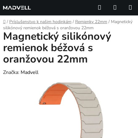
Prejsť
Hľadať
NÁKUP
na
KOŠÍK
obsah
Domov
/
Príslušenstvo k našim hodinkám
/
Remienky 22mm
/
Magnetický
silikónový remienok béžová s oranžovou 22mm
Magnetický silikónový
remienok béžová s
oranžovou 22mm
Značka:
Madvell