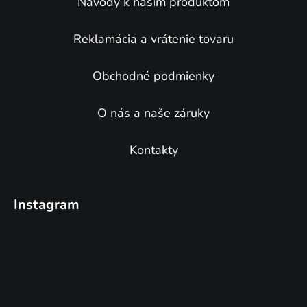
e
Návody k našim produktom
Reklamácia a vrátenie tovaru
Obchodné podmienky
O nás a naše záruky
Kontakty
Instagram