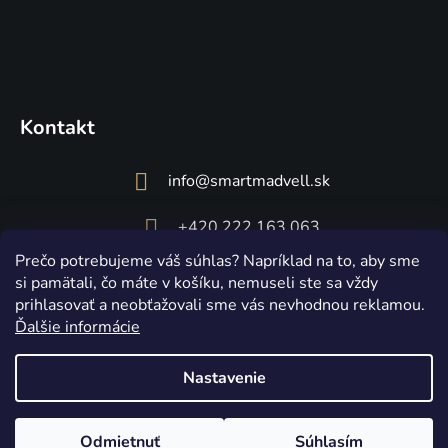
Kontakt
info
@
smartmadvell.sk
+420 222 163 063
Prečo potrebujeme váš súhlas? Napríklad na to, aby sme
si pamätali, čo máte v košíku, nemuseli ste sa vždy
prihlasovať a neobťažovali sme vás nevhodnou reklamou.
Ďalšie informácie
Nastavenie
Vytvoril Shoptet
Copyright 2026
Smart Madvell
. Všetky práva vyhradené.
Upraviť
Odmietnuť
Súhlasím