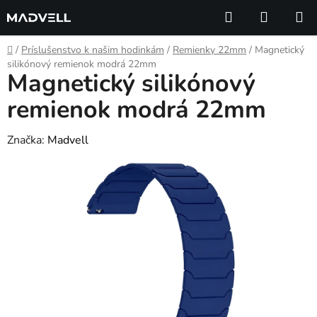
Prejsť
Hľadať
NÁKUP
na
KOŠÍK
obsah
Domov
/
Príslušenstvo k našim hodinkám
/
Remienky 22mm
/
Magnetický
silikónový remienok modrá 22mm
Magnetický silikónový
remienok modrá 22mm
Značka:
Madvell