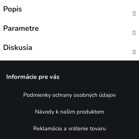
Popis
Parametre
Diskusia
Z
á
Informácie pre vás
p
ä
Podmienky ochrany osobných údajov
t
i
e
Návody k našim produktom
Reklamácia a vrátenie tovaru