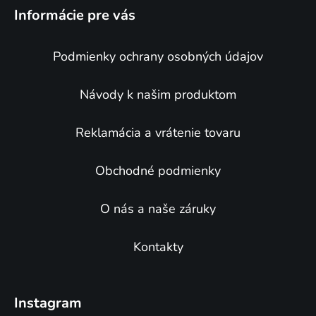
á
Informácie pre vás
p
ä
Podmienky ochrany osobných údajov
t
i
e
Návody k našim produktom
Reklamácia a vrátenie tovaru
Obchodné podmienky
O nás a naše záruky
Kontakty
Instagram