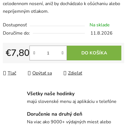
celodennom nosení, aniž by dochádzalo k ošúchaniu alebo
nepríjemným otlakom.
Dostupnosť
Na sklade
11.8.2026
€7,80
DO KOŠÍKA
Jednotková cena:
Tlač
Opýtať sa
Zdieľať
Všetky naše hodinky
majú slovenské menu aj aplikáciu v telefóne
Doručenie na druhý deň
Na viac ako 9000+ výdajných miest alebo