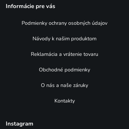
á
Informácie pre vás
p
ä
Podmienky ochrany osobných údajov
t
i
e
Návody k našim produktom
Reklamácia a vrátenie tovaru
Obchodné podmienky
O nás a naše záruky
Kontakty
Instagram