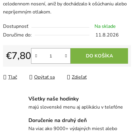
celodennom nosení, aniž by dochádzalo k ošúchaniu alebo
nepríjemným otlakom.
Dostupnosť
Na sklade
11.8.2026
€7,80
DO KOŠÍKA
Jednotková cena:
Tlač
Opýtať sa
Zdieľať
Všetky naše hodinky
majú slovenské menu aj aplikáciu v telefóne
Doručenie na druhý deň
Na viac ako 9000+ výdajných miest alebo