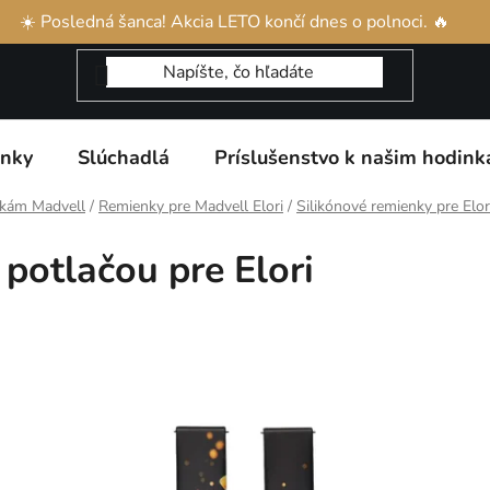
našim produktom
Reklamácia a vrátenie tovaru
Obchodné p
☀️ Posledná šanca! Akcia LETO končí dnes o polnoci. 🔥
inky
Slúchadlá
Príslušenstvo k našim hodin
nkám Madvell
/
Remienky pre Madvell Elori
/
Silikónové remienky pre Elor
 potlačou pre Elori