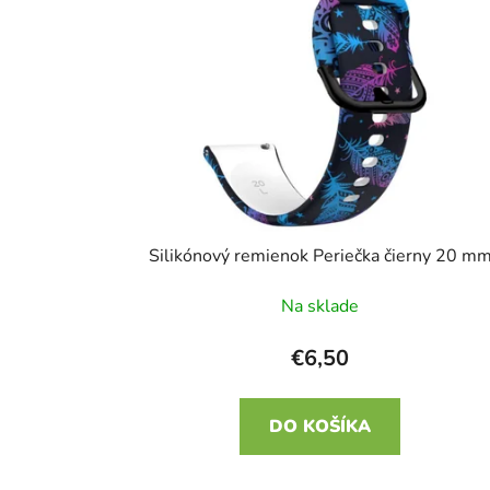
i
s
p
r
o
d
u
k
t
Silikónový remienok Periečka čierny 20 m
o
v
Na sklade
€6,50
DO KOŠÍKA