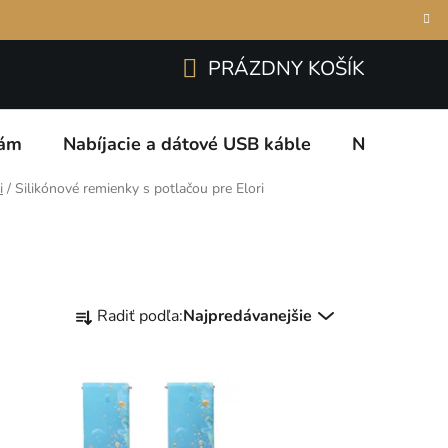
Prihlásenie
Registrácia
odmienky
O nás a naše záruky
Kontakty
PRÁZDNY KOŠÍK
NÁKUPNÝ
KOŠÍK
kám
Nabíjacie a dátové USB káble
Nabíjacie 
i
/
Silikónové remienky s potlačou pre Elori
R
Radiť podľa:
Najpredávanejšie
a
d
e
n
i