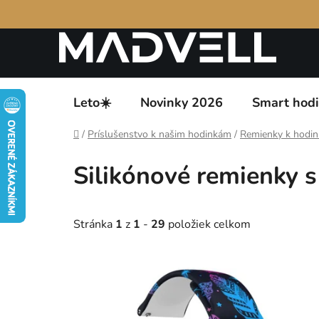
Prejsť
Podmienky ochrany osobných údajov
Návody k 
na
obsah
Leto☀️
Novinky 2026
Smart hod
Domov
/
Príslušenstvo k našim hodinkám
/
Remienky k hodi
Silikónové remienky s
Stránka
1
z
1
-
29
položiek celkom
V
ý
p