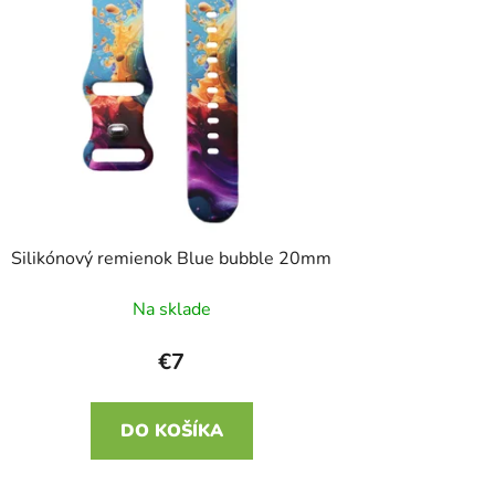
e
p
r
o
d
u
k
t
o
Silikónový remienok Blue bubble 20mm
v
Na sklade
€7
DO KOŠÍKA