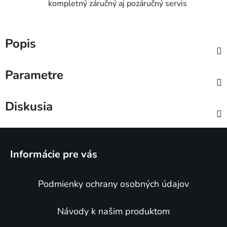
kompletný záručný aj pozáručný servis
Popis
Parametre
Diskusia
Z
á
Informácie pre vás
p
ä
Podmienky ochrany osobných údajov
t
i
e
Návody k našim produktom