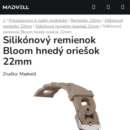
Prejsť
Hľadať
NÁKUP
na
KOŠÍK
obsah
Domov
/
Príslušenstvo k našim hodinkám
/
Remienky 22mm
/
Silikónové
remienky 22mm
/
Silikónové remienky klasické 22mm
/
Silikónový
remienok Bloom hnedý oriešok 22mm
Silikónový remienok
Bloom hnedý oriešok
22mm
Značka:
Madvell