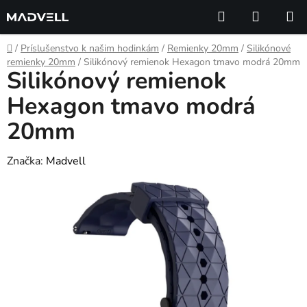
Prejsť
Hľadať
NÁKUP
na
KOŠÍK
obsah
Domov
/
Príslušenstvo k našim hodinkám
/
Remienky 20mm
/
Silikónové
remienky 20mm
/
Silikónový remienok Hexagon tmavo modrá 20mm
Silikónový remienok
Hexagon tmavo modrá
20mm
Značka:
Madvell