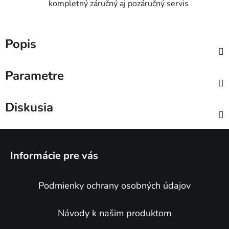
kompletný záručný aj pozáručný servis
Popis
Parametre
Diskusia
Z
á
Informácie pre vás
p
ä
Podmienky ochrany osobných údajov
t
i
e
Návody k našim produktom