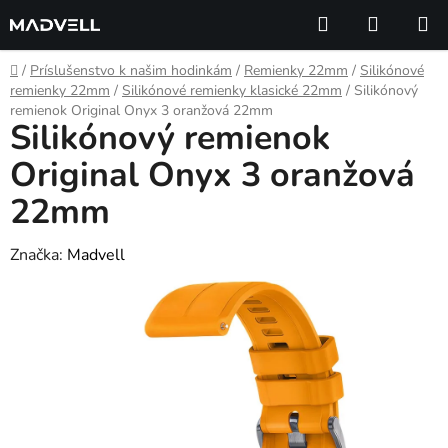
Prejsť
Hľadať
NÁKUP
na
KOŠÍK
obsah
Domov
/
Príslušenstvo k našim hodinkám
/
Remienky 22mm
/
Silikónové
remienky 22mm
/
Silikónové remienky klasické 22mm
/
Silikónový
remienok Original Onyx 3 oranžová 22mm
Silikónový remienok
Original Onyx 3 oranžová
22mm
Značka:
Madvell