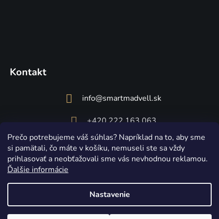
Kontakt
info
@
smartmadvell.sk
+420 222 163 063
Prečo potrebujeme váš súhlas? Napríklad na to, aby sme
si pamätali, čo máte v košíku, nemuseli ste sa vždy
prihlasovať a neobťažovali sme vás nevhodnou reklamou.
Ďalšie informácie
Nastavenie
Vytvoril Shoptet
Copyright 2026
Smart Madvell
. Všetky práva vyhradené.
Upraviť