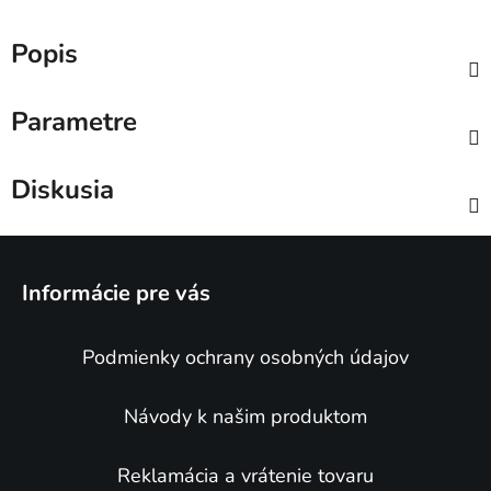
Popis
Parametre
Diskusia
Z
á
Informácie pre vás
p
ä
Podmienky ochrany osobných údajov
t
i
e
Návody k našim produktom
Reklamácia a vrátenie tovaru