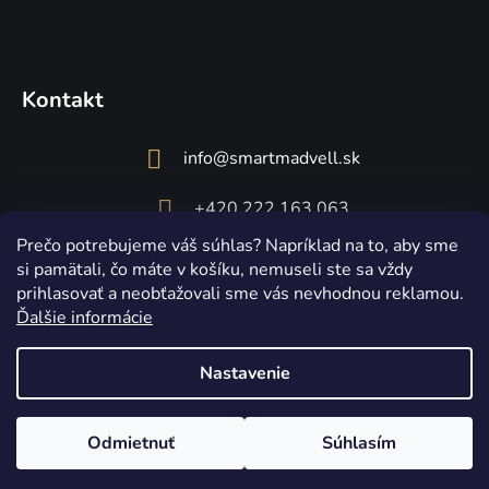
Kontakt
info
@
smartmadvell.sk
+420 222 163 063
Prečo potrebujeme váš súhlas? Napríklad na to, aby sme
si pamätali, čo máte v košíku, nemuseli ste sa vždy
prihlasovať a neobťažovali sme vás nevhodnou reklamou.
Ďalšie informácie
Nastavenie
Vytvoril Shoptet
Copyright 2026
Smart Madvell
. Všetky práva vyhradené.
Upraviť
Odmietnuť
Súhlasím
nastavenie cookies
☀️ Posledná šanca! Akcia LETO končí dnes o polnoci. 🔥