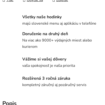
Tlač
Opýtať sa
Zdieľať
Všetky naše hodinky
majú slovenské menu aj aplikáciu v telefóne
Doručenie na druhý deň
Na viac ako 9000+ výdajných miest alebo
kurierom
Vážime si vašej dôvery
vaša spokojnosť je naša priorita
Rozšírená 3 ročná záruka
kompletný záručný aj pozáručný servis
Popis