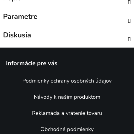
Parametre
Diskusia
Z
á
Informácie pre vás
p
ä
Podmienky ochrany osobných údajov
t
i
e
Návody k našim produktom
Reklamácia a vrátenie tovaru
Obchodné podmienky