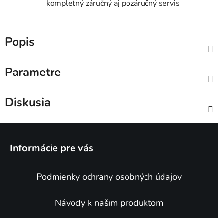
kompletný záručný aj pozáručný servis
Popis
Parametre
Diskusia
Z
á
Informácie pre vás
p
ä
Podmienky ochrany osobných údajov
t
i
e
Návody k našim produktom