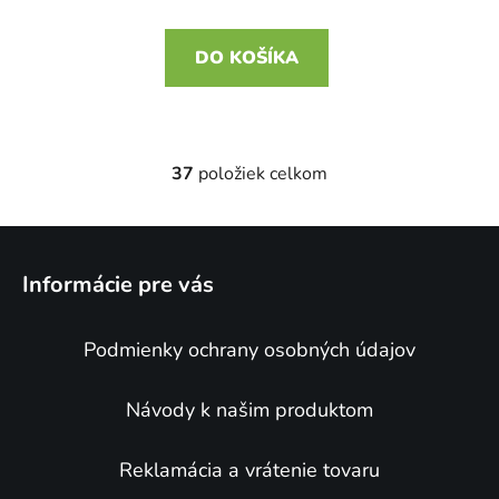
DO KOŠÍKA
37
položiek celkom
O
v
l
Z
á
á
d
Informácie pre vás
p
a
ä
c
Podmienky ochrany osobných údajov
t
i
e
i
p
e
Návody k našim produktom
r
v
Reklamácia a vrátenie tovaru
k