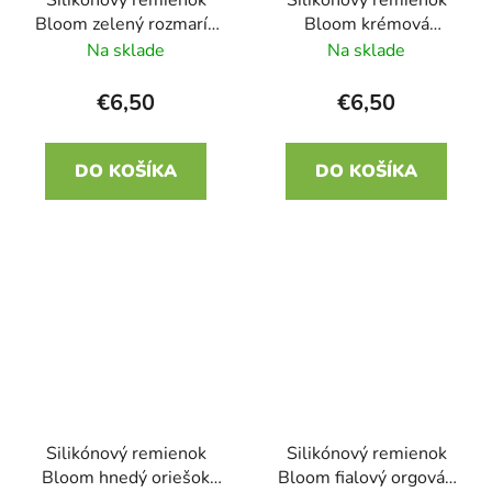
Bloom zelený rozmarín
Bloom krémová
22mm
magnólia 22mm
Na sklade
Na sklade
€6,50
€6,50
DO KOŠÍKA
DO KOŠÍKA
Silikónový remienok
Silikónový remienok
Bloom hnedý oriešok
Bloom fialový orgován