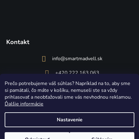
Kontakt
info
@
smartmadvell.sk
+420 222 163 063
Prečo potrebujeme váš súhlas? Napríklad na to, aby sme
si pamätali, čo máte v košíku, nemuseli ste sa vždy
prihlasovať a neobťažovali sme vás nevhodnou reklamou.
Ďalšie informácie
Nastavenie
Vytvoril Shoptet
Copyright 2026
Smart Madvell
. Všetky práva vyhradené.
Upraviť