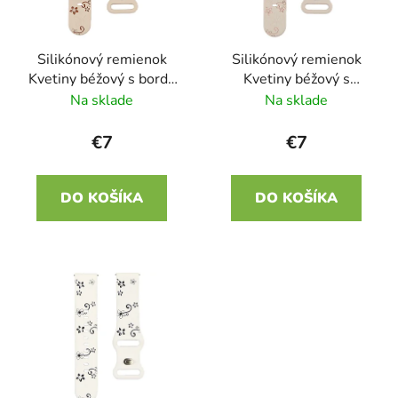
p
r
r
o
Silikónový remienok
Silikónový remienok
o
d
Kvetiny béžový s bordó
Kvetiny béžový s
d
u
22mm
ružovou 22mm
Na sklade
Na sklade
u
k
k
t
€7
€7
t
o
o
v
DO KOŠÍKA
DO KOŠÍKA
v