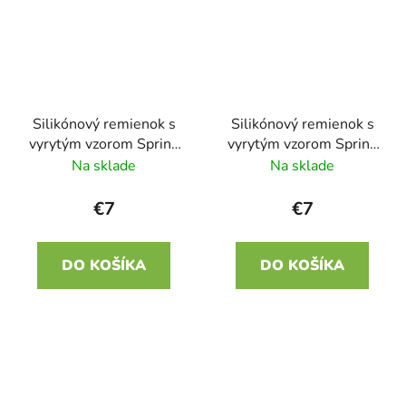
Silikónový remienok s
Silikónový remienok s
vyrytým vzorom Spring
vyrytým vzorom Spring
zelená 22mm
modrá 22mm
Na sklade
Na sklade
€7
€7
DO KOŠÍKA
DO KOŠÍKA