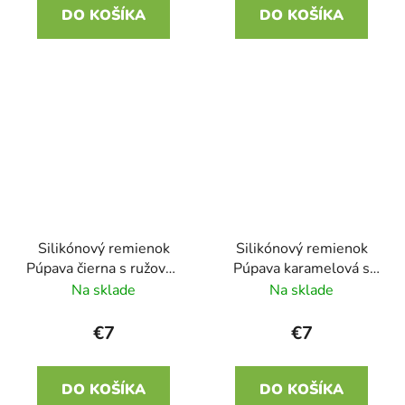
DO KOŠÍKA
DO KOŠÍKA
Silikónový remienok
Silikónový remienok
Púpava čierna s ružovou
Púpava karamelová s
22mm
čiernou 22mm
Na sklade
Na sklade
€7
€7
DO KOŠÍKA
DO KOŠÍKA