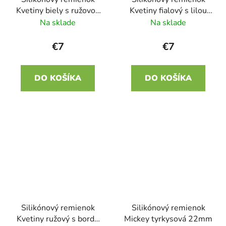
Kvetiny biely s ružovou
Kvetiny fialový s lilou
22mm
22mm
Na sklade
Na sklade
€7
€7
DO KOŠÍKA
DO KOŠÍKA
Silikónový remienok
Silikónový remienok
Kvetiny ružový s bordó
Mickey tyrkysová 22mm