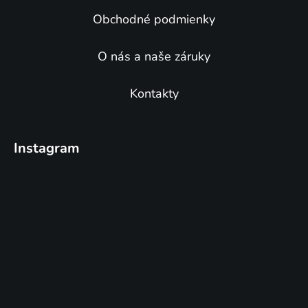
y
v
Obchodné podmienky
ý
p
O nás a naše záruky
i
s
u
Kontakty
Instagram