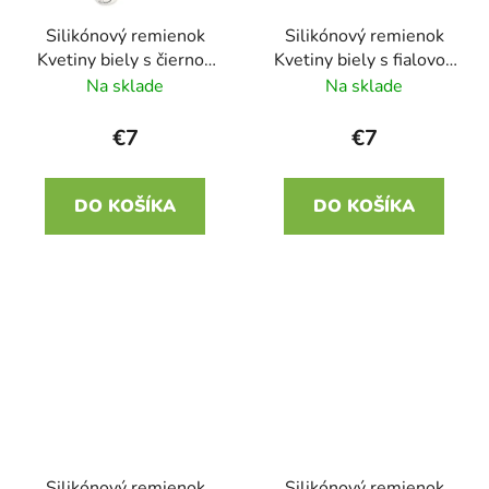
Silikónový remienok
Silikónový remienok
Kvetiny biely s čiernou
Kvetiny biely s fialovou
22mm
22mm
Na sklade
Na sklade
€7
€7
DO KOŠÍKA
DO KOŠÍKA
Silikónový remienok
Silikónový remienok