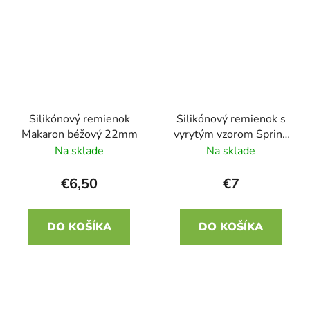
Silikónový remienok
Silikónový remienok s
Makaron béžový 22mm
vyrytým vzorom Spring
žltá 22mm
Na sklade
Na sklade
€6,50
€7
DO KOŠÍKA
DO KOŠÍKA