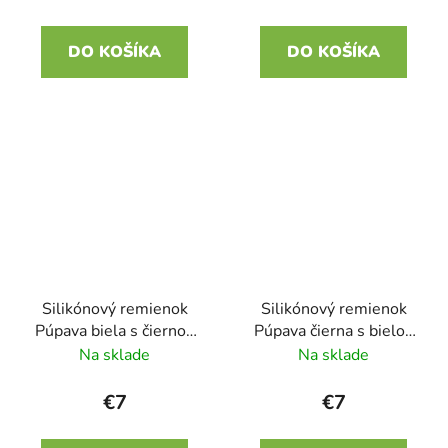
DO KOŠÍKA
DO KOŠÍKA
Silikónový remienok
Silikónový remienok
Púpava biela s čiernou
Púpava čierna s bielou
22mm
22mm
Na sklade
Na sklade
€7
€7