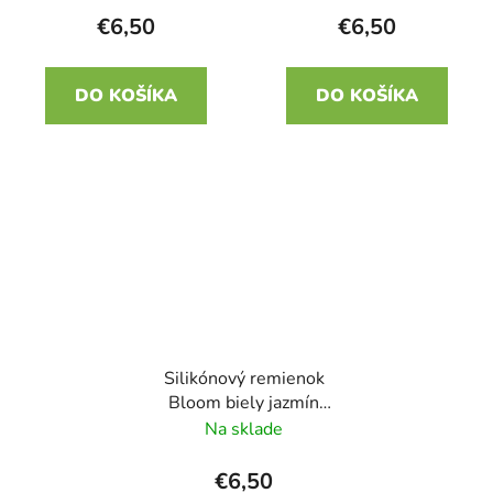
€6,50
€6,50
DO KOŠÍKA
DO KOŠÍKA
Silikónový remienok
Bloom biely jazmín
22mm
Na sklade
€6,50