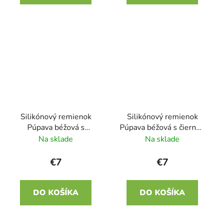
Silikónový remienok
Silikónový remienok
Púpava béžová s
Púpava béžová s čiernou
orieškovou 22mm
22mm
Na sklade
Na sklade
€7
€7
DO KOŠÍKA
DO KOŠÍKA