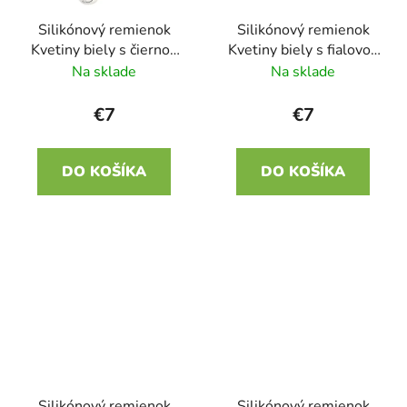
Silikónový remienok
Silikónový remienok
Kvetiny biely s čiernou
Kvetiny biely s fialovou
22mm
22mm
Na sklade
Na sklade
€7
€7
DO KOŠÍKA
DO KOŠÍKA
Silikónový remienok
Silikónový remienok