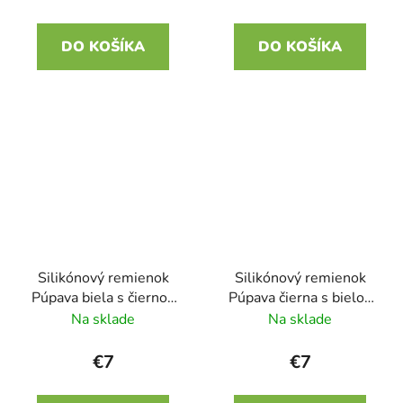
DO KOŠÍKA
DO KOŠÍKA
Silikónový remienok
Silikónový remienok
Púpava biela s čiernou
Púpava čierna s bielou
22mm
22mm
Na sklade
Na sklade
€7
€7