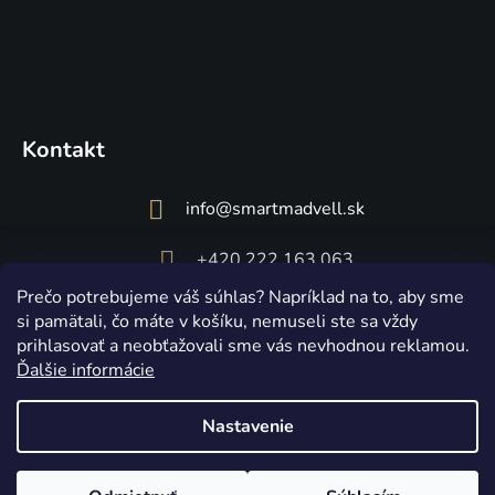
Kontakt
info
@
smartmadvell.sk
+420 222 163 063
Prečo potrebujeme váš súhlas? Napríklad na to, aby sme
si pamätali, čo máte v košíku, nemuseli ste sa vždy
prihlasovať a neobťažovali sme vás nevhodnou reklamou.
Ďalšie informácie
Nastavenie
Vytvoril Shoptet
Copyright 2026
Smart Madvell
. Všetky práva vyhradené.
Upraviť