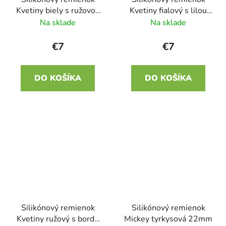
Kvetiny biely s ružovou
Kvetiny fialový s lilou
22mm
22mm
Na sklade
Na sklade
€7
€7
DO KOŠÍKA
DO KOŠÍKA
Silikónový remienok
Silikónový remienok
Kvetiny ružový s bordó
Mickey tyrkysová 22mm