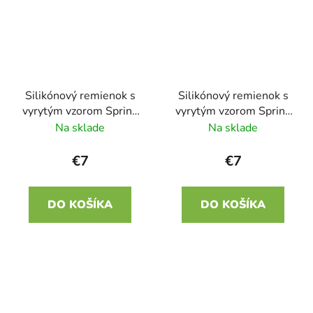
Silikónový remienok s
Silikónový remienok s
vyrytým vzorom Spring
vyrytým vzorom Spring
zelená 22mm
modrá 22mm
Na sklade
Na sklade
€7
€7
DO KOŠÍKA
DO KOŠÍKA