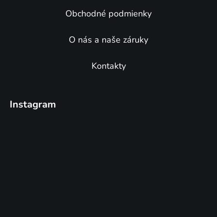
y
v
Obchodné podmienky
ý
p
O nás a naše záruky
i
s
u
Kontakty
Instagram