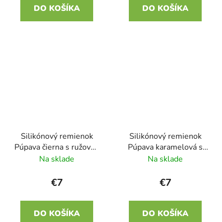
DO KOŠÍKA
DO KOŠÍKA
Silikónový remienok
Silikónový remienok
Púpava čierna s ružovou
Púpava karamelová s
22mm
čiernou 22mm
Na sklade
Na sklade
€7
€7
DO KOŠÍKA
DO KOŠÍKA