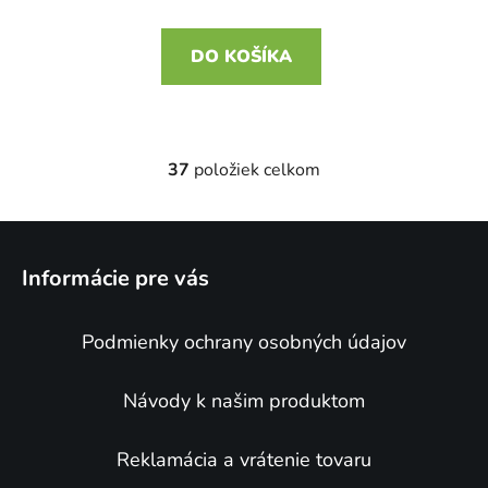
DO KOŠÍKA
37
položiek celkom
O
v
l
Z
á
á
d
Informácie pre vás
p
a
ä
c
Podmienky ochrany osobných údajov
t
i
e
i
p
e
Návody k našim produktom
r
v
Reklamácia a vrátenie tovaru
k