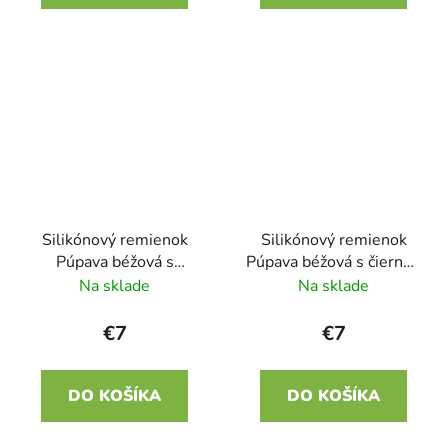
Silikónový remienok
Silikónový remienok
Púpava béžová s
Púpava béžová s čiernou
orieškovou 22mm
22mm
Na sklade
Na sklade
€7
€7
DO KOŠÍKA
DO KOŠÍKA