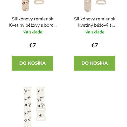
p
r
r
o
Silikónový remienok
Silikónový remienok
o
d
Kvetiny béžový s bordó
Kvetiny béžový s
d
u
22mm
ružovou 22mm
Na sklade
Na sklade
u
k
k
t
€7
€7
t
o
o
v
DO KOŠÍKA
DO KOŠÍKA
v