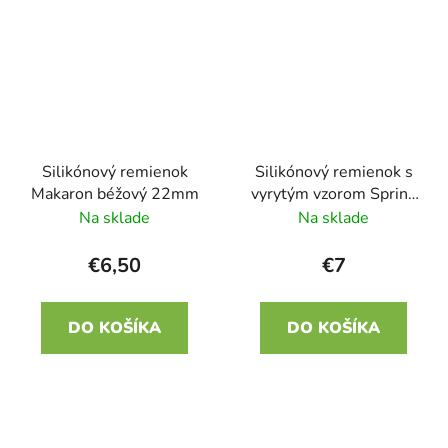
Silikónový remienok
Silikónový remienok s
Makaron béžový 22mm
vyrytým vzorom Spring
žltá 22mm
Na sklade
Na sklade
€6,50
€7
DO KOŠÍKA
DO KOŠÍKA