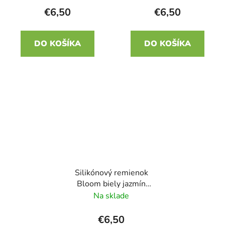
€6,50
€6,50
DO KOŠÍKA
DO KOŠÍKA
Silikónový remienok
Bloom biely jazmín
22mm
Na sklade
€6,50