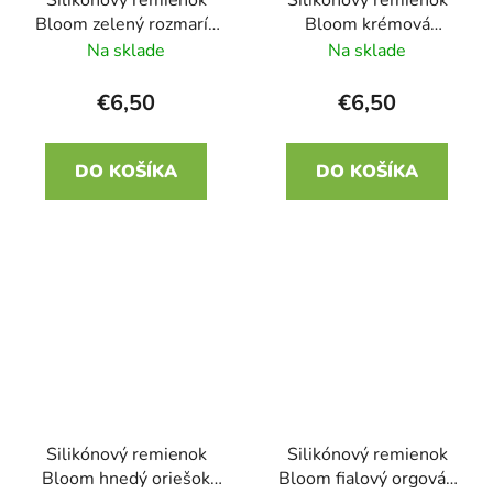
Bloom zelený rozmarín
Bloom krémová
22mm
magnólia 22mm
Na sklade
Na sklade
€6,50
€6,50
DO KOŠÍKA
DO KOŠÍKA
Silikónový remienok
Silikónový remienok
Bloom hnedý oriešok
Bloom fialový orgován